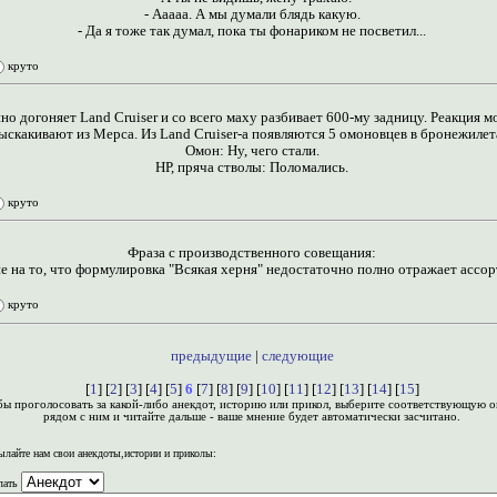
- Ааааа. А мы думали блядь какую.
- Да я тоже так думал, пока ты фонариком не посветил...
круто
но догоняет Land Cruiser и со всего маху разбивает 600-му задницу. Реакция 
выскакивают из Мерса. Из Land Cruiser-а появляются 5 омоновцев в бронежилет
Омон: Ну, чего стали.
НР, пряча стволы: Поломались.
круто
Фраза с производственного совещания:
ие на то, что формулировка "Всякая херня" недостаточно полно отражает асс
круто
предыдущие
|
следующие
[
1
] [
2
] [
3
] [
4
] [
5
]
6
[
7
] [
8
] [
9
] [
10
] [
11
] [
12
] [
13
] [
14
] [
15
]
бы проголосовать за какой-либо анекдот, историю или прикол, выберите соответствующую 
рядом с ним и читайте дальше - ваше мнение будет автоматически засчитано.
лайте нам свои анекдоты,истории и приколы:
лать