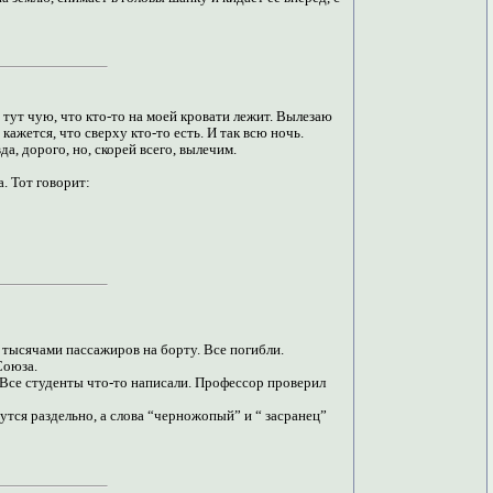
и тут чую, что кто-то на моей кровати лежит. Вылезаю
 кажется, что сверху кто-то есть. И так всю ночь.
да, дорого, но, скорей всего, вылечим.
а. Тот говорит:
тысячами пассажиров на борту. Все погибли.
Союза.
Все студенты что-то написали. Профессор проверил
шутся раздельно, а слова “черножопый” и “ засранец”