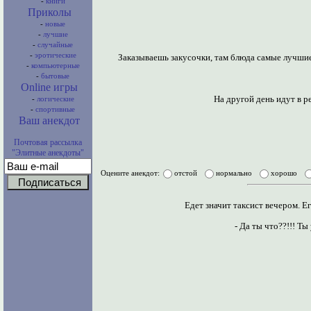
-
книги
Приколы
-
новые
-
лучшие
-
случайные
-
эротические
Заказываешь закусочки, там блюда самые лучшие,
-
компьютерные
-
бытовые
Online игры
На другой день идут в р
-
логические
-
спортивные
Ваш анекдот
Почтовая рассылка
"Элитные анекдоты"
Оцените анекдот:
отстой
нормально
хорошо
Едет значит таксист вечером. Е
- Да ты что??!!! Т