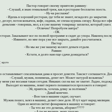
Пастор говорит своему приятелю раввину:
- Слушай, я знаю гениальный трюк, как в ресторане бесплатно поесть.
- Ну-ка расскажи!
- Идешь в хороший ресторан, где тебя не знают, незадолго до закрытия.
 десерт, потом коньячок, кофе, сидишь, не спеша куришь сигару. Когда все оф
деньгами - говоришь, мол, а я уже вашему товарищу заплатил, который ушел.
- Отлично! Попробуем завтра?
- ОК.
есторан. Заказывают все по полной программе и сидят до упора. Наконец пос
- Извините, но мне пора уже все закрыть, давайте рассчитаемся.
Пастор:
- Но мы же уже вашему коллеге деньги отдали.
Раввин:
- Кстати, и долго нам еще сдачи дожидаться?
круто
го останавливает сексапильная дама и просит довезти. Таксист соглашается. До
- Слушай, мужик, понимешь, денег нет. Может натурой возьмешь?
ы у меня уже восьмая такая сегодня. Никаких сил на вас не хватит. Ладно, подож
Выходит из машины, ловит первого попавшегося прохожего и говорит:
- Эй, приятель, хочешь девку за полтиник?
- Давай конечно.
- Вон там в машине сидит, скучает.
Мужик пошел, залез в машину, делает свое дело. И тут идет наряд милиции.
Один из ментов светит фонариком в машину и говорит:
- Ты что же это делаешь, абормот?????
- А ты не видишь, жену трахаю.