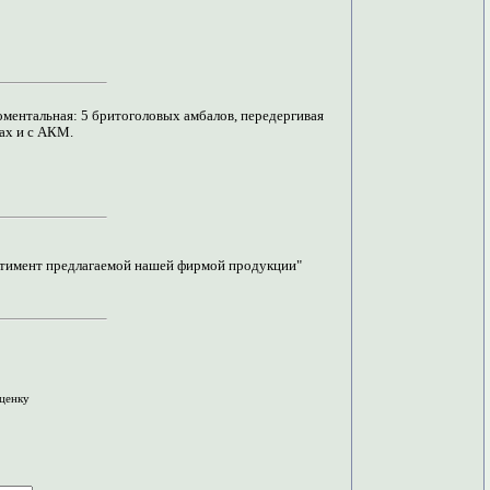
моментальная: 5 бритоголовых амбалов, передергивая
ах и с АКМ.
ортимент предлагаемой нашей фирмой продукции"
оценку