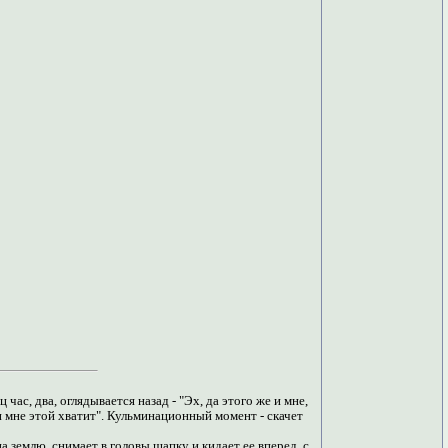
час, два, оглядывается назад - "Эх, да этого же и мне,
ли мне этой хватит". Кульминационный момент - скачет
а землю, снимает в головы шапку и кидает ее вперед, с