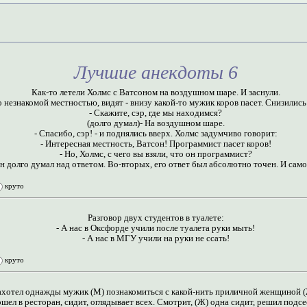
Лучшие анекдоты 6
Как-то летели Холмс с Ватсоном на воздушном шаре. И заснули.
 незнакомой местностью, видят - внизу какой-то мужик коров пасет. Снизилис
- Скажите, сэр, где мы находимся?
(долго думал)- На воздушном шаре.
- Спасибо, сэр! - и поднялись вверх. Холмс задумчиво говорит:
- Интересная местность, Ватсон! Программист пасет коров!
- Но, Холмс, с чего вы взяли, что он программист?
н долго думал над ответом. Во-вторых, его ответ был абсолютно точен. И само
круто
Разговор двух студентов в туалете:
- А нас в Оксфорде учили после туалета руки мыть!
- А нас в МГУ учили на руки не ссать!
круто
ахотел однажды мужик (М) познакомиться с какой-нить приличной женщиной (
шел в ресторан, сидит, оглядывает всех. Смотрит, (Ж) одна сидит, решил подсе