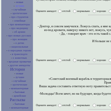
-
новые
-
лучшие
-
случайные
Оцените анекдот:
отстой
нормально
хорошо
-
эротические
-
про студентов
-
семейные
-
про компьютеры
- Доктор, я совсем замучился. Ложусь спать, а мне 
-
про медицину
из-под кровати, наверху никого нет, ложусь, чув
-
об армии
- Да, - говорит врач - это есть тако
-
про новых русских
-
про женщин
И больше не п
-
о детях
-
национальные
-
о народных героях
-
в транспорте
-
о животных
Оцените анекдот:
отстой
нормально
хорошо
-
вредные привычки
-
другие анекдоты
Истории
-
новые
-
лучшие
«Советский военный корабль в территориал
-
случайные
Прав
-
эротические
Ваша задача составить ответную ноту правительс
-
компьютерные
-
бытовые
-Молодцы! Всем зачет, но на будущее, когда будете
-
армейские
Рассказы
-
бытовые
Оцените анекдот:
отстой
нормально
хорошо
-
компьютерные