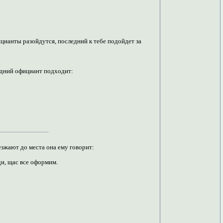
ицианты разойдутся, последний к тебе подойдет за
ледний официант подходит:
езжают до места она ему говорит:
ди, щас все оформим.