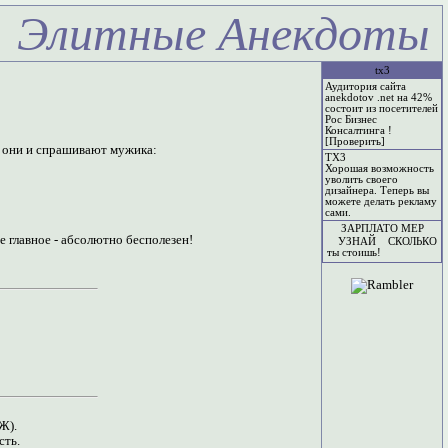
Элитные Анекдоты
tx3
Аудитория сайта
anekdotov .net на 42%
состоит из посетителей
Рос Бизнес
Консалтинга !
[Проверить]
ь они и спрашивают мужика:
TX3
Хорошая возможность
уволить своего
дизайнера. Теперь вы
можете делать рекламу
сами.
ЗАРПЛАТО МЕР
е главное - абсолютно бесполезен!
УЗНАЙ СКОЛЬКО
ты стоишь!
Ж).
сть.