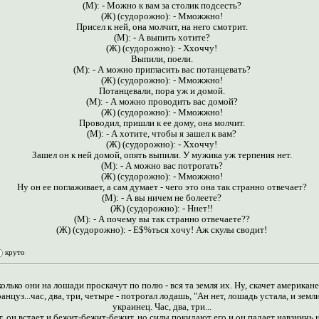
(М): - Можно к вам за столик подсесть?
(Ж) (судорожно): - Мможжно!
Присел к ней, она молчит, на него смотрит.
(М): - А выпить хотите?
(Ж) (судорожно): - Ххоччу!
Выпили, поели.
(М): - А можно пригласить вас потанцевать?
(Ж) (судорожно): - Мможжно!
Потанцевали, пора уж и домой.
(М): - А можно проводить вас домой?
(Ж) (судорожно): - Мможжно!
Проводил, пришли к ее дому, она молчит.
(М): - А хотите, чтобы я зашел к вам?
(Ж) (судорожно): - Ххоччу!
Зашел он к ней домой, опять выпили. У мужика уж терпения нет.
(М): - А можно вас потрогать?
(Ж) (судорожно): - Мможжно!
Hу он ее поглаживает, а сам думает - чего это она так странно отвечает?
(М): - А вы ничем не болеете?
(Ж) (судорожно): - Hнет!!
(М): - А почему вы так странно отвечаете??
(Ж) (судорожно): - Е$%ться хочу! Аж скулы сводит!
круто
лько они на лошади проскачут по полю - вся та земля их. Ну, скачет американец 
нцуз...час, два, три, четыре - потрогал лодашь, "Ан нет, лошадь устала, и зем
украинец. Час, два, три...
 он встает и бежит-бежит-бежит, но силы покидают его и он падает навзничь н