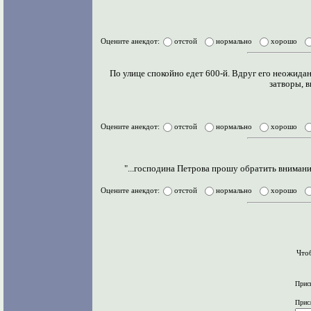
Оцените анекдот:
отстой
нормально
хорошо
По улице спокойно едет 600-й. Вдруг его неожидан
затворы, 
Оцените анекдот:
отстой
нормально
хорошо
"...господина Петрова прошу обратить вниман
Оцените анекдот:
отстой
нормально
хорошо
Что
Присы
Прис