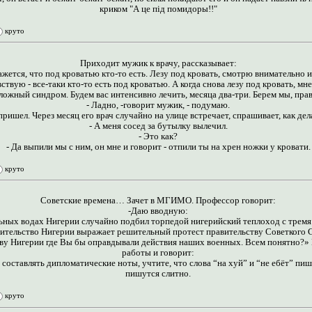
криком "А це пiд помидоры!!"
круто
Приходит мужик к врачу, рассказывает:
кажется, что под кроватью кто-то есть. Лезу под кровать, смотрю внимательно 
ствую - все-таки кто-то есть под кроватью. А когда снова лезу под кровать, мне
й сложный синдром. Будем вас интенсивно лечить, месяца два-три. Берем мы, прав
- Ладно, -говорит мужик, - подумаю.
ришел. Через месяц его врач случайно на улице встречает, спрашивает, как дел
- А меня сосед за бутылку вылечил.
- Это как?
- Да выпили мы с ним, он мне и говорит - отпили ты на хрен ножки у кровати.
круто
Советские времена… Зачет в МГИМО. Профессор говорит:
-Даю вводную:
ьных водах Нигерии случайно подбил торпедой нигерийский теплоход с тремя 
ительство Нигерии выражает решительный протест правительству Советкого 
тву Нигерии где Вы бы оправдывали действия наших военных. Всем понятно?» 
работы и говорит:
 составлять дипломатические ноты, учтите, что слова “на хуй” и “не ебёт” пи
пишутся слитно.
круто