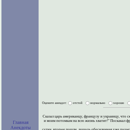
Оцените анекдот:
отстой
нормально
хорошо
Cказал царь американцу, французу и украинцу, что ско
и моим потомкам на всю жизнь хватит!" Поскакал фра
Главная
Анекдоты
сутки, вторые пошли, лошадь обесиленная уже падает,