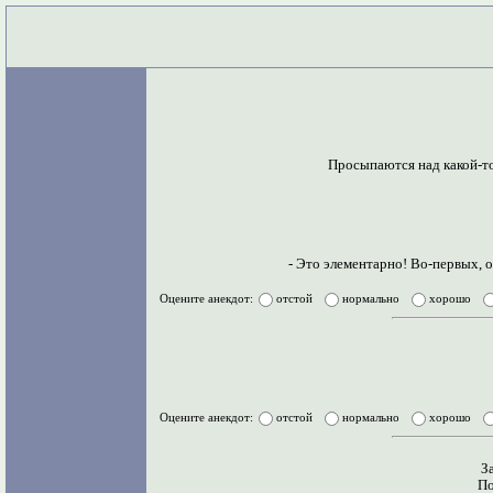
Просыпаются над какой-то
- Это элементарно! Во-первых, о
Оцените анекдот:
отстой
нормально
хорошо
Оцените анекдот:
отстой
нормально
хорошо
З
По