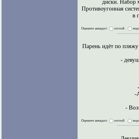
диски. Набор 
Противоугонная систем
в 
Оцените анекдот:
отстой
нор
Парень идёт по пляжу
- девуш
-
- Воз
Оцените анекдот:
отстой
нор
Лекция 