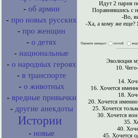
Идут 2 парня п
-
об армии
Поравнявшись с н
-Во, в
-
про новых русских
-Ха, а кому же еще?
-
про женщин
-
о детях
Оцените анекдот:
отстой
нор
-
национальные
Эволюция му
-
о народных героях
10. Чего
-
в транспорте
14. Хоч
-
о животных
16. Хочется именно
18. Хоч
-
вредные привычки
20. Хочется именно
-
другие анекдоты
25. Хочется тольк
30. Хочется вон
Истории
35. Х
40. Хоч
-
новые
45. Хочется о