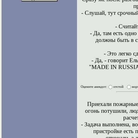
п
- Слушай, тут срочный
- Считайт
- Да, там есть одн
должны быть в с
- Это легко сд
- Да, - говорит Ел
"MADE IN RUSSI
Оцените анекдот:
отстой
нор
Приехали пожарные 
огонь потушили, люд
расче
- Задача выполнена, в
пристройке есть 
откочали, а 