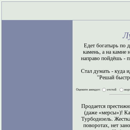
Л
Едет богатырь по д
камень, а на камне
направо пойдёшь - 
Стал думать - куда и
"Решай быстр
Оцените анекдот:
отстой
нор
Продается престижн
(даже «мерсы»)! К
Турбодизель. Жестка
поворотах, нет зан