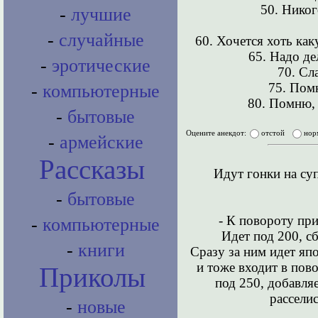
50. Никог
-
лучшие
-
случайные
60. Хочется хоть ка
65. Надо де
-
эротические
70. Сл
75. Пом
-
компьютерные
80. Помню, 
-
бытовые
Оцените анекдот:
отстой
нор
-
армейские
Рассказы
Идут гонки на су
-
бытовые
- К повороту при
-
компьютерные
Идет под 200, с
-
книги
Сразу за ним идет япо
и тоже входит в пово
Приколы
под 250, добавля
расселис
-
новые