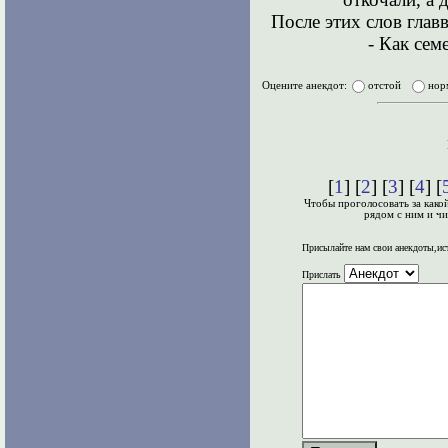
После этих слов глав
- Как сем
Оцените анекдот:
отстой
нор
[
1
] [
2
] [
3
] [
4
] [
Чтобы проголосовать за како
рядом с ним и чи
Присылайте нам свои анекдоты,ис
Прислать