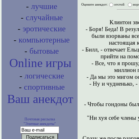
-
лучшие
Оцените анекдот:
отстой
нор
-
случайные
Клинтон зв
-
эротические
- Боря! Беда! В резу
были взорваны все
-
компьютерные
настоящая к
- Билл, - отвечает Ель
-
бытовые
прийти на помо
Online игры
- Все, что я прошу
миллион 
-
логические
- Да мы это мигом о
- Ну и чудненько, 
-
спортивные
Ваш анекдот
- Чтобы гондоны был
"Ни хуя себе члены 
Почтовая рассылка
"Элитные анекдоты"
Сразу же после разгов