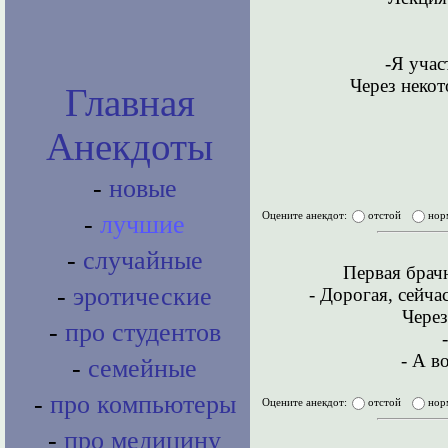
-Я учас
Через некот
Главная
Анекдоты
-
новые
Оцените анекдот:
отстой
нор
-
лучшие
-
случайные
Первая брач
-
эротические
- Дорогая, сейча
Через
-
про студентов
- А в
-
семейные
-
про компьютеры
Оцените анекдот:
отстой
нор
-
про медицину