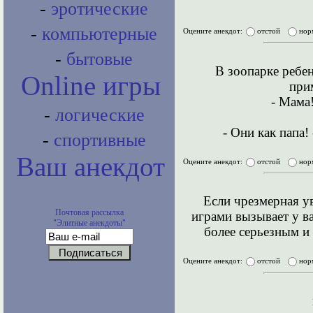
-
эротические
-
компьютерные
Оцените анекдот:
отстой
нор
-
бытовые
В зоопарке ребен
Online игры
прим
- Мама
-
логические
- Они как папа!
-
спортивные
Ваш анекдот
Оцените анекдот:
отстой
нор
Если чрезмерная у
Почтовая рассылка
играми вызывает у ва
"Элитные анекдоты"
более серьезным и 
Оцените анекдот:
отстой
нор