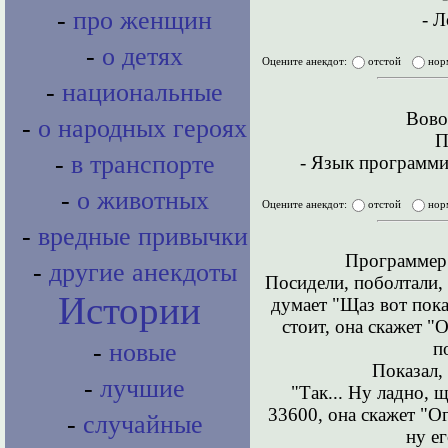
-
про женщин
- 
-
о детях
Оцените анекдот:
отстой
нор
-
национальные
Вовоч
-
о народных героях
П
-
в транспорте
- Язык программи
-
о животных
Оцените анекдот:
отстой
нор
-
вредные привычки
Программер 
-
другие анекдоты
Посидели, поболтали, 
Истории
думает "Щаз вот пока
стоит, она скажет "О
-
новые
п
Показал,
-
лучшие
"Так... Hу ладно, 
33600, она скажет "Ог
-
случайные
ну е