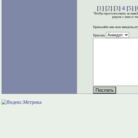
[
1
] [
2
] [
3
]
4
[
5
] [
Чтобы проголосовать за како
рядом с ним и чи
Присылайте нам свои анекдоты,ис
Прислать