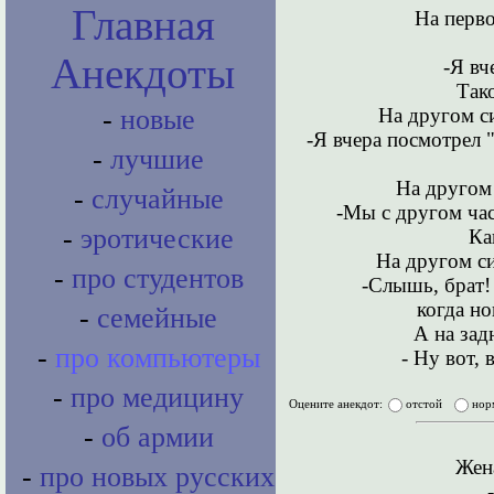
Главная
Hа перво
Анекдоты
-Я вч
Тако
Hа другом си
-
новые
-Я вчера посмотрел 
-
лучшие
Hа другом 
-
случайные
-Мы с другом час
-
эротические
Ка
Hа другом си
-
про студентов
-Слышь, брат!
когда но
-
семейные
А на зад
-
про компьютеры
- Hу вот,
-
про медицину
Оцените анекдот:
отстой
нор
-
об армии
Жен
-
про новых русских