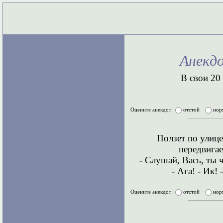
Анекд
В свои 20
Оцените анекдот:
отстой
нор
Ползет по улице
передвигае
- Слушай, Вась, ты 
- Ага! - Ик! 
Оцените анекдот:
отстой
нор