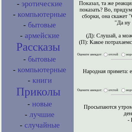
-
эротические
Показал, та же реакц
показать? Во, придум
-
компьютерные
сборки, она скажет "
"Да ну
-
бытовые
-
армейские
(Д): Слушай, а мож
(П): Какое потрахаемс
Рассказы
Оцените анекдот:
отстой
нор
-
бытовые
-
компьютерные
Народная примета: е
-
книги
Приколы
Оцените анекдот:
отстой
нор
-
новые
Просыпаются утром 
ден
-
лучшие
-
-
случайные