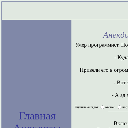
Анекд
Умер программист. Поп
- Куд
Привели его в огро
- Вот 
- А ад
Оцените анекдот:
отстой
нор
Главная
Включ