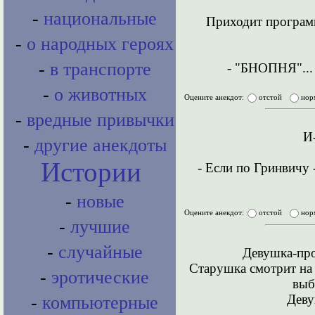
-
национальные
Приходит программ
-
о народных героях
-
в транспорте
- "БНОПНЯ"... 
-
о животных
Оцените анекдот:
отстой
нор
-
вредные привычки
И-
-
другие анекдоты
Истории
- Если по Гринвичу -
-
новые
Оцените анекдот:
отстой
нор
-
лучшие
-
случайные
Девушка-про
Старушка смотрит на 
-
эротические
выб
Деву
-
компьютерные