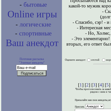
Просыпаются над ка
-
бытовые
какой-то мужик коро
- Ск
Online игры
(дол
- Спасибо, сэр! - 
-
логические
- Интересная мес
-
спортивные
- Но, Холмс,
- Это элементарно!
Ваш анекдот
вторых, его ответ бы
Почтовая рассылка
Оцените анекдот:
отстой
нор
"Элитные анекдоты"
[
1
] [
2
] [
3
] [
4
] [
5
Чтобы проголосовать за како
рядом с ним и чи
Присылайте нам свои анекдоты,ис
Прислать