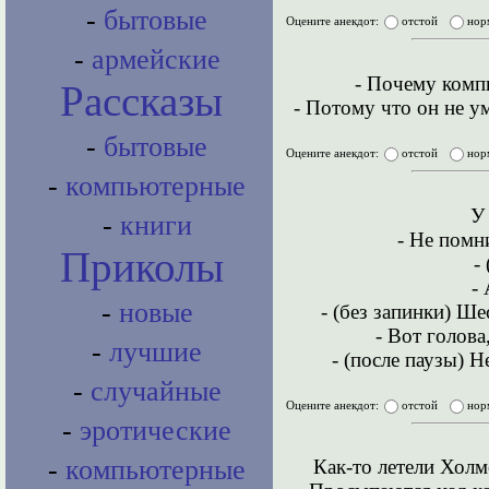
-
бытовые
Оцените анекдот:
отстой
нор
-
армейские
- Почему комп
Рассказы
- Потому что он не ум
-
бытовые
Оцените анекдот:
отстой
нор
-
компьютерные
У
-
книги
- Hе помн
Приколы
-
-
-
новые
- (без запинки) Ше
- Вот голова
-
лучшие
- (после паузы) 
-
случайные
Оцените анекдот:
отстой
нор
-
эротические
-
компьютерные
Как-то летели Холм