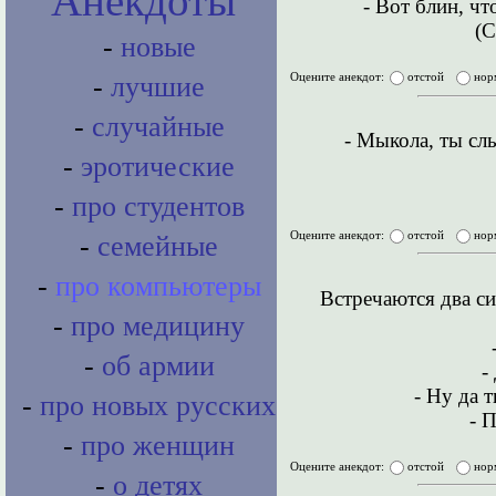
Анекдоты
- Вот блин, чт
(С
-
новые
-
лучшие
Оцените анекдот:
отстой
нор
-
случайные
- Мыкола, ты сл
-
эротические
-
про студентов
Оцените анекдот:
отстой
нор
-
семейные
-
про компьютеры
Встречаются два с
-
про медицину
-
об армии
-
- Ну да 
-
про новых русских
- П
-
про женщин
Оцените анекдот:
отстой
нор
-
о детях