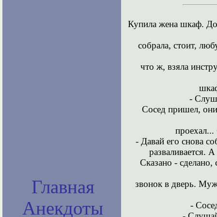
Купила жена шкаф. Дос
собрала, стоит, лю
что ж, взяла инстр
шкаф
- Слуш
Сосед пришел, они
проехал...
- Давай его снова со
разваливается. А
Сказано - сделано, 
Главная
звонок в дверь. Му
Анекдоты
- Сосе
- Слушай