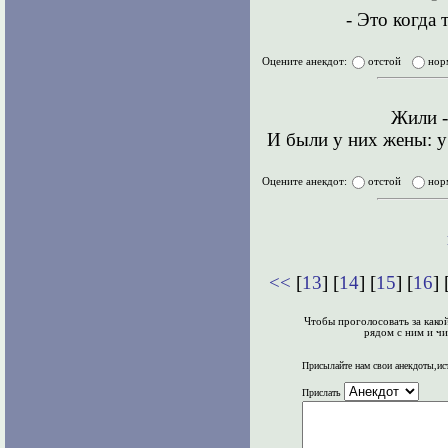
- Это когда 
Оцените анекдот:
отстой
нор
Жили -
И были у них жены: у 
Оцените анекдот:
отстой
нор
<<
[
13
] [
14
] [
15
] [
16
] 
Чтобы проголосовать за како
рядом с ним и чи
Присылайте нам свои анекдоты,ис
Прислать