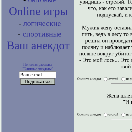
увидишь - стреляй. То
Online игры
что, как его завал
подпускай, и к
-
логические
Мужик жену оставил
-
спортивные
пить, ведь в лесу то
решил он проведать
Ваш анекдот
поляну и наблюдает 
поляне вокруг убитог
- Это мой лось... Это 
Почтовая рассылка
твой
"Элитные анекдоты"
Оцените анекдот:
отстой
нор
Жена шлет
"И 
Оцените анекдот:
отстой
нор
-