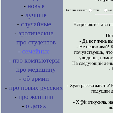
-
новые
Оцените анекдот:
отстой
нор
-
лучшие
-
случайные
Встречаются два ст
-
эротические
- Пе
- Да вот жена в
-
про студентов
- Не переживай! 
-
семейные
почувствуешь, что
увидишь, помогае
-
про компьютеры
На следующий день 
-
про медицину
-
-
об армии
- Хули рассказывать? 
-
про новых русских
подушки до
-
про женщин
- Х@й откусила, на
-
о детях
в