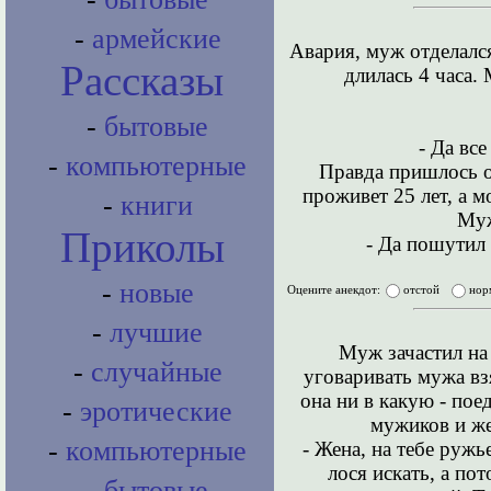
-
армейские
Авария, муж отделалс
Рассказы
длилась 4 часа.
-
бытовые
- Да вс
-
компьютерные
Правда пришлось от
проживет 25 лет, а м
-
книги
Муж
Приколы
- Да пошутил 
-
новые
Оцените анекдот:
отстой
нор
-
лучшие
Муж зачастил на 
-
случайные
уговаривать мужа вз
она ни в какую - поед
-
эротические
мужиков и же
-
компьютерные
- Жена, на тебе ружь
лося искать, а по
-
бытовые