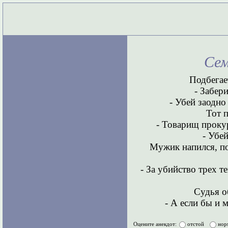
Сем
Подбегае
- Забер
- Убей заодно
Тот 
- Товарищ прокур
- Убе
Мужик напился, по
- За убийство трех 
Судья о
- А если бы и 
Оцените анекдот:
отстой
нор