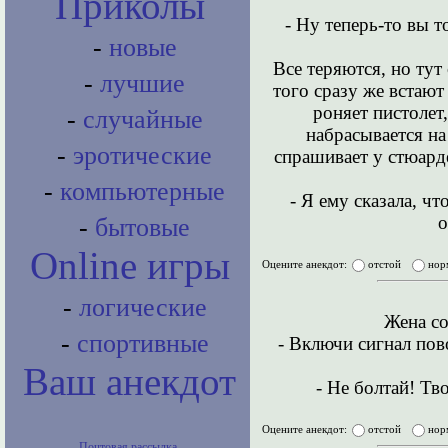
Приколы
- Ну теперь-то вы т
-
новые
Все теряются, но тут
-
лучшие
того сразу же встают
роняет пистолет
-
случайные
набрасывается на
-
эротические
спрашивает у стюарде
-
компьютерные
- Я ему сказала, чт
о
-
бытовые
Online игры
Оцените анекдот:
отстой
нор
-
логические
Жена со
-
спортивные
- Включи сигнал пов
Ваш анекдот
- Не болтай! Тв
Оцените анекдот:
отстой
нор
Почтовая рассылка