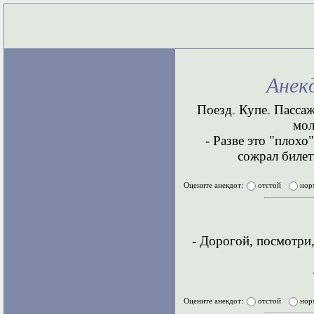
Анек
Поезд. Купе. Пассаж
мол
- Разве это "плохо
сожрал билет
Оцените анекдот:
отстой
нор
- Дорогой, посмотри
Оцените анекдот:
отстой
нор