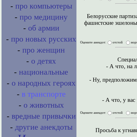
-
про компьютеры
-
про медицину
Белорусские партиз
фашистские эшелоны 
-
об армии
-
про новых русских
Оцените анекдот:
отстой
нор
-
про женщин
Специал
-
о детях
- А что, на
-
национальные
- Ну, предположим
-
о народных героях
-
в транспорте
- А что, у ва
-
о животных
Оцените анекдот:
отстой
нор
-
вредные привычки
-
другие анекдоты
Просьба к угнав