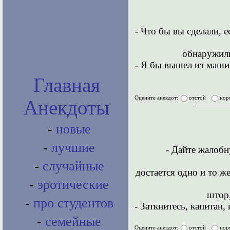
- Что бы вы сделали, 
обнаружили
- Я бы вышел из машин
Главная
Оцените анекдот:
отстой
нор
Анекдоты
-
новые
-
лучшие
- Дайте жалобн
-
случайные
достается одно и то ж
-
эротические
штор,
-
про студентов
- Заткнитесь, капитан,
-
семейные
Оцените анекдот:
отстой
нор