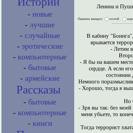
Истории
Ленина и Пушк
-
новые
Оцените анекдот:
отстой
нор
-
лучшие
-
случайные
В кабину "Боинга"
врывается террори
-
эротические
- Летим 
Второ
-
компьютерные
- Я бы на вашем месте
-
бытовые
сердце. А если ег
состоянии д
-
армейские
Немного поразмыслив,
Рассказы
- Хорошо, тогда я выш
-
бытовые
Но 
- Зря вы так: без мое
-
компьютерные
меня убьете, то коне
-
книги
Тогда террорист хват