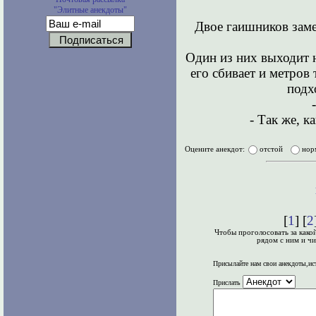
"Элитные анекдоты"
Двое гаишников зам
Один из них выходит н
его сбивает и метров
подх
- Так же, к
Оцените анекдот:
отстой
нор
[
1
] [
2
Чтобы проголосовать за како
рядом с ним и чи
Присылайте нам свои анекдоты,ис
Прислать