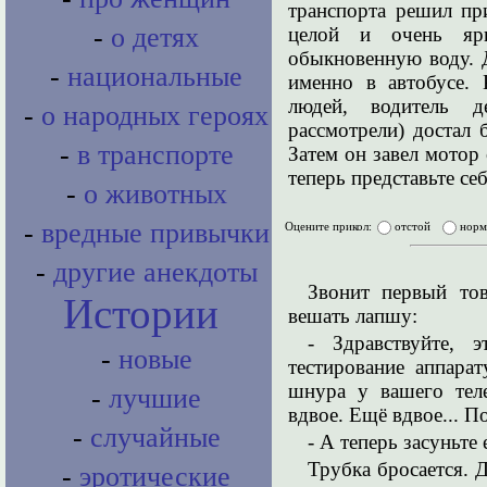
транспорта решил пр
-
о детях
целой и очень ярк
обыкновенную воду. Д
-
национальные
именно в автобусе. 
людей, водитель 
-
о народных героях
рассмотрели) достал
-
в транспорте
Затем он завел мотор 
теперь представьте се
-
о животных
-
вредные привычки
Оцените прикол:
отстой
нор
-
другие анекдоты
Звонит первый то
Истории
вешать лапшу:
- Здравствуйте, 
-
новые
тестирование аппара
шнура у вашего тел
-
лучшие
вдвое. Ещё вдвое... П
-
случайные
- А теперь засуньте 
Трубка бросается. 
-
эротические