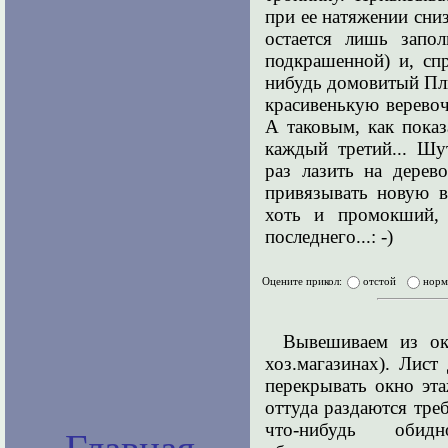
при ее натяжении сни
остается лишь запол
подкрашенной) и, спр
нибудь домовитый Пл
красивенькую веревоч
А таковым, как показ
каждый третий... Шу
раз лазить на дерев
привязывать новую в
хоть и промокший, 
последнего...: -)
Оцените прикол:
отстой
нор
Вывешиваем из ок
хоз.магазинах). Лис
перекрывать окно эта
оттуда раздаются тре
что-нибудь обидн