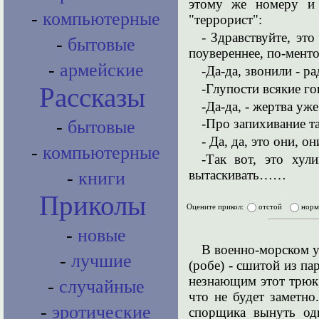
этому же номеру и
-
компьютерные
"террорист":
- Здравствуйте, это
-
бытовые
поувереннее, по-менто
-
армейские
-Да-да, звонили - р
-Глупости всякие г
Рассказы
-Да-да, - жертва уже
-Про запихивание т
-
бытовые
- Да, да, это они, он
-
компьютерные
-Так вот, это хул
вытаскивать……
-
книги
Приколы
Оцените прикол:
отстой
нор
-
новые
В военно-морском у
-
лучшие
(робе) - сшитой из п
незнающим этот трюк,
-
случайные
что не будет заметно.
-
эротические
спорщика вынуть од