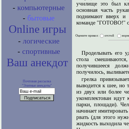
училище это был кл
-
компьютерные
основная часть рука
поднимают вверх и 
-
бытовые
команде "ГОТОВО!" от
Online игры
Оцените прикол:
отстой
нор
-
логические
-
спортивные
Проделывать его уд
стола смешиваются
Ваш анекдот
получившееся долж
получилось, выливаетс
грелка привязыва
Почтовая рассылка
выводится к шее, но 
"Элитные анекдоты"
из двух или более че
укомплектован идут к
парки, площади). Чел
начинает имитировать
рвать (для этого нуж
жидкость выходила чер