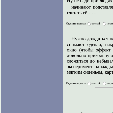
Ну не надо при людях..
начинают подставл
глотать её……
Оцените прикол:
отстой
нор
Нужно дождаться по
снимают одеяло, на
окно (чтобы эффект 
довольно прикольную 
сложиться до небывал
эксперимент однажды
мягким сиденьем, карт
Оцените прикол:
отстой
нор