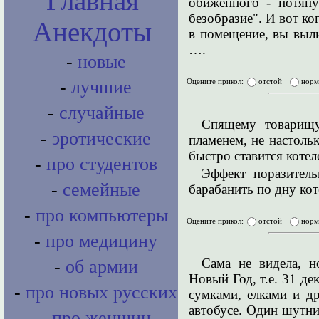
Главная
обиженного - потяну
безобразие". И вот к
Анекдоты
в помещение, вы выл
….
-
новые
-
лучшие
Оцените прикол:
отстой
нор
-
случайные
Спящему товарищу
-
эротические
пламенем, не настоль
быстро ставится котел
-
про студентов
Эффект поразитель
-
семейные
барабанить по дну ко
-
про компьютеры
Оцените прикол:
отстой
нор
-
про медицину
Сама не видела, но
-
об армии
Новый Год, т.е. 31 де
-
про новых русских
сумками, елками и д
автобусе. Один шутни
-
про женщин