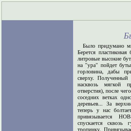
Б
Было придумано мн
Берется пластиковая
литровые высокие буты
на "ура" пойдет буты
горловина, дабы пр
сверху. Полученный 
насквозь мягкой п
отверстия), после че
соседних ветках одн
деревьев... За верх
теперь у нас болтае
привязывается Н
спускается сквозь 
тропинку. Привязыва