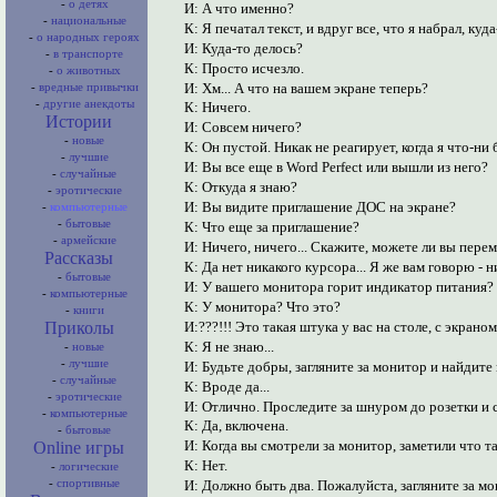
-
о детях
И: А что именно?
-
национальные
К: Я печатал текст, и вдруг все, что я набрал, куда
-
о народных героях
И: Куда-то делось?
-
в транспорте
К: Просто исчезло.
-
о животных
И: Хм... А что на вашем экране теперь?
-
вредные привычки
-
другие анекдоты
К: Ничего.
Истории
И: Совсем ничего?
-
новые
К: Он пустой. Никак не реагирует, когда я что-ни
-
лучшие
И: Вы все еще в Word Perfect или вышли из него?
-
случайные
К: Откуда я знаю?
-
эротические
И: Вы видите приглашение ДОС на экране?
-
компьютерные
-
бытовые
К: Что еще за приглашение?
-
армейские
И: Ничего, ничего... Скажите, можете ли вы пере
Рассказы
К: Да нет никакого курсора... Я же вам говорю - 
-
бытовые
И: У вашего монитора горит индикатор питания?
-
компьютерные
К: У монитора? Что это?
-
книги
Приколы
И:???!!! Это такая штука у вас на столе, с экран
К: Я не знаю...
-
новые
-
лучшие
И: Будьте добры, загляните за монитор и найдите
-
случайные
К: Вроде да...
-
эротические
И: Отлично. Проследите за шнуром до розетки и с
-
компьютерные
К: Да, включена.
-
бытовые
Online игры
И: Когда вы смотрели за монитор, заметили что т
К: Нет.
-
логические
-
спортивные
И: Должно быть два. Пожалуйста, загляните за мо