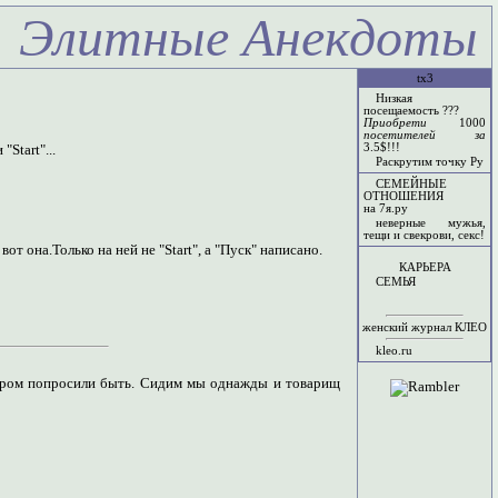
Элитные Анекдоты
tx3
Низкая
посещаемость ???
Приобрети
1000
посетителей за
3.5$!!!
Start"...
Раскрутим точку Ру
СЕМЕЙНЫЕ
ОТНОШЕНИЯ
на 7я.ру
неверные мужья,
тещи и свекрови, секс!
т она.Только на ней не "Start", а "Пуск" написано.
КАРЬЕРА
СЕМЬЯ
женский журнал КЛЕО
kleo.ru
тором попросили быть. Сидим мы однажды и товарищ