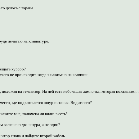
-то делось с экрана.
 будь печатаю на клавиатуре.
мещать курсор?
ничего не происходит, когда я нажимаю на клавиши...
ом, похожая на телевизор. На ней есть небольшая лампочка, которая показывает,
 место, где подключается шнур питания. Видите его?
кажите мне, включена ли вилка в сеть?
ам включено два шнура, а не один?
нитор снова и найдите второй кабель.