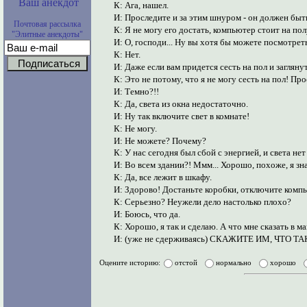
Ваш анекдот
К: Ага, нашел.
И: Проследите и за этим шнуром - он должен быт
Почтовая рассылка
К: Я не могу его достать, компьютер стоит на пол
"Элитные анекдоты"
И: О, господи... Ну вы хотя бы можете посмотрет
К: Нет.
И: Даже если вам придется сесть на пол и загляну
К: Это не потому, что я не могу сесть на пол! Пр
И: Темно?!!
К: Да, света из окна недостаточно.
И: Ну так включите свет в комнате!
К: Не могу.
И: Не можете? Почему?
К: У нас сегодня был сбой с энергией, и света нет
И: Во всем здании?! Ммм... Хорошо, похоже, я зн
К: Да, все лежит в шкафу.
И: Здорово! Достаньте коробки, отключите компью
К: Серьезно? Неужели дело настолько плохо?
И: Боюсь, что да.
К: Хорошо, я так и сделаю. А что мне сказать в м
И: (уже не сдерживаясь) СКАЖИТЕ ИМ, ЧТО
Оцените историю:
отстой
нормально
хорошо