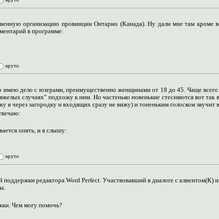
твенную организацию провинции Онтарио (Канада). Ну дали мне там кроме в
мментарий в программе:
круто
но имею дело с юзерами, преимущественно женщинами от 18 до 45. Чаще всего
тяжелых случаях" подхожу к ним. Но частенько новенькие стесняются вот так в
ижу я через загородку и входящих сразу не вижу) и тоненьким голоском звучит 
отвечаю:
вается опять, и я слышу:
круто
 поддержки редактора Word Perfect. Участвовавший в диалоге с клиентом(К) и
ы.
жки. Чем могу помочь?