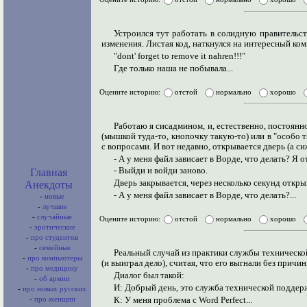
Устроился тут работать в солидную правительс
изменения. Листая код, наткнулся на интересный ко
"dont' forget to remove it nahren!!!"
Где только наша не побывала...
Оцените историю:
отстой
нормально
хорошо
Работаю я сисадмином, и, естественно, постоян
(мышкой туда-то, кнопочку такую-то) или в "особо 
с вопросами. И вот недавно, открывается дверь (а с
- А у меня файл зависает в Ворде, что делать? Я 
- Выйди и войди заново.
Главная
Дверь закрывается, через несколько секунд откры
Анекдоты
- А у меня файл зависает в Ворде, что делать?...
-
новые
-
лучшие
-
случайные
Оцените историю:
отстой
нормально
хорошо
-
эротические
-
про студентов
-
семейные
Реальный случай из практики службы технической
-
про компьютеры
(и выиграл дело), считая, что его выгнали без причин
-
про медицину
Диалог был такой:
-
об армии
И: Добрый день, это служба технической поддер
-
про новых русских
К: У меня проблема с Word Perfect...
-
про женщин