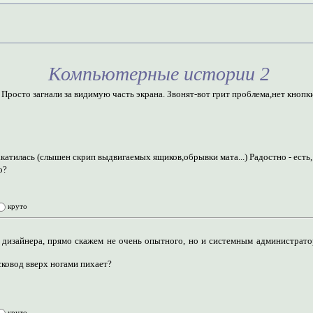
Компьютерные истории 2
 Просто загнали за видимую часть экрана. Звонят-вот грит проблема,нет кнопки "
катилась (слышен скрип выдвигаемых ящиков,обрывки мата...) Радостно - есть, во
о?
круто
б дизайнера, прямо скажем не очень опытного, но и системным администра
исковод вверх ногами пихает?
круто