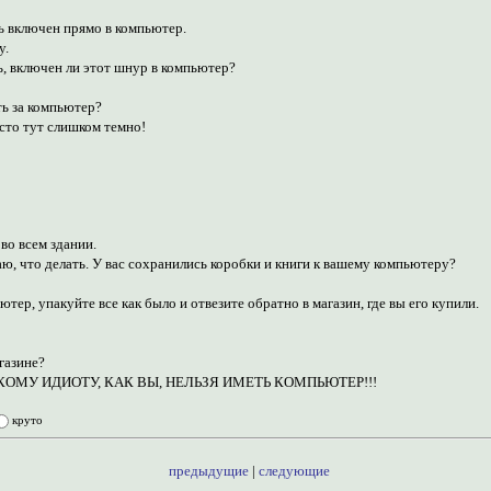
ь включен прямо в компьютер.
у.
ь, включен ли этот шнур в компьютер?
ть за компьютер?
осто тут слишком темно!
 во всем здании.
аю, что делать. У вас сохранились коробки и книги к вашему компьютеру?
тер, упакуйте все как было и отвезите обратно в магазин, где вы его купили.
агазине?
 ТАКОМУ ИДИОТУ, КАК ВЫ, НЕЛЬЗЯ ИМЕТЬ КОМПЬЮТЕР!!!
круто
предыдущие
|
следующие