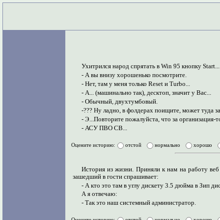
Ухитрился народ спрятать в Win 95 кнопку Start...
- А вы внизу хорошенько посмотрите.
- Hет, там у меня только Reset и Turbo...
- А... (машинально так), десктоп, значит у Вас...
- Обычный, двухтумбовый.
-??? Hу ладно, в фолдерах поищите, может туда за
- Э...Повторите пожалуйста, что за организация-т
- АСУ ПВО СВ...
Оцените историю:
отстой
нормально
хорошо
История из жизни. Приняли к нам на работу ве
зашедший в гости спрашивает:
- А кто это там в углу дискету 3.5 дюйма в Зип д
А я отвечаю:
- Так это наш системный администратор.
Оцените историю:
отстой
нормально
хорошо