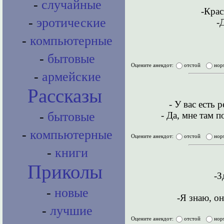
-
случайные
-Крас
-
эротические
-
-
компьютерные
-
бытовые
Оцените анекдот:
отстой
нор
-
армейские
Рассказы
- У вас есть
-
бытовые
- Да, мне там 
-
компьютерные
Оцените анекдот:
отстой
нор
-
книги
Приколы
-З
-
новые
-Я знаю, он
-
лучшие
Оцените анекдот:
отстой
нор