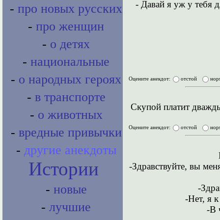
- Давай я уж у тебя 
-
про новых русских
-
про женщин
-
о детях
-
национальные
-
о народных героях
Оцените анекдот:
отстой
нор
-
в транспорте
Скупой платит дважды
-
о животных
Оцените анекдот:
отстой
нор
-
вредные привычки
-
другие анекдоты
Истории
-Здравствуйте, вы мен
-
новые
-Здра
-Нет, я 
-
лучшие
-В 