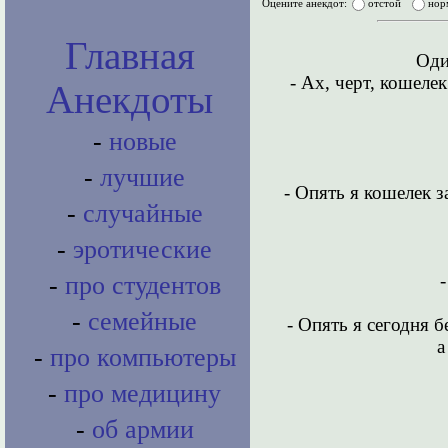
Оцените анекдот:
отстой
нор
Главная
Оди
- Ах, черт, кошеле
Анекдоты
-
новые
-
лучшие
- Опять я кошелек з
-
случайные
-
эротические
-
про студентов
-
семейные
- Опять я сегодня 
а
-
про компьютеры
-
про медицину
-
об армии