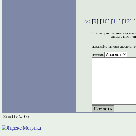
<<
[
9
] [
10
] [
11
] [
12
] [
Чтобы проголосовать за како
рядом с ним и чи
Присылайте нам свои анекдоты,ис
Прислать
Hosted by Ru-Site