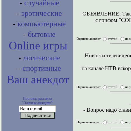
-
случайные
-
эротические
ОБЪЯВЛЕНИЕ: Такси
с грифом "С
-
компьютерные
-
бытовые
Оцените анекдот:
отстой
нор
Online игры
Новости телевиден
-
логические
-
спортивные
на канале НТВ вско
Ваш анекдот
Оцените анекдот:
отстой
нор
Почтовая рассылка
"Элитные анекдоты"
- Вопрос надо став
Оцените анекдот:
отстой
нор