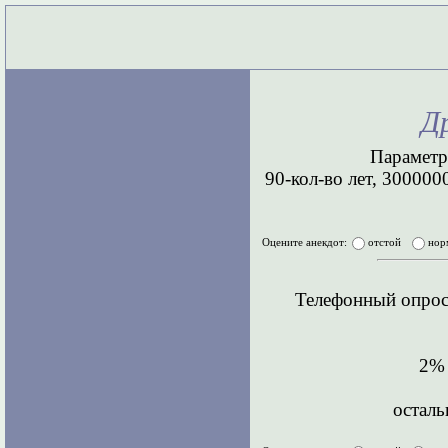
Д
Параметр
90-кол-во лет, 300000
Оцените анекдот:
отстой
нор
Телефонный опрос,
2% 
осталь