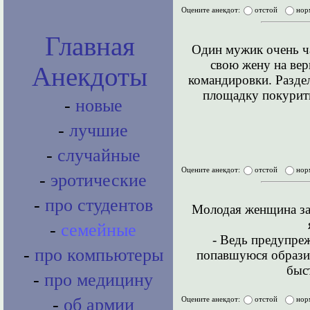
Оцените анекдот:
отстой
нор
Главная
Один мужик очень ча
свою жену на вер
Анекдоты
командировки. Разде
площадку покурить
-
новые
-
лучшие
-
случайные
Оцените анекдот:
отстой
нор
-
эротические
-
про студентов
Молодая женщина зас
-
семейные
- Ведь предупреж
-
про компьютеры
попавшуюся образину
быс
-
про медицину
-
об армии
Оцените анекдот:
отстой
нор