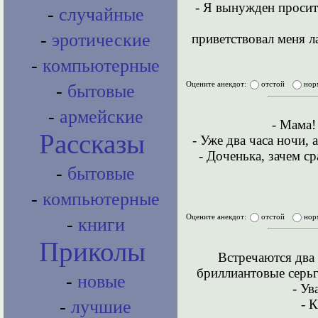
- Я вынужден просить
-
случайные
-
эротические
приветствовал меня л
-
компьютерные
Оцените анекдот:
отстой
нор
-
бытовые
-
армейские
- Мама!
Рассказы
- Уже два часа ночи, 
- Доченька, зачем с
-
бытовые
-
компьютерные
Оцените анекдот:
отстой
нор
-
книги
Приколы
Встречаются два 
бриллиантовые серьг
-
новые
- Ув
- 
-
лучшие