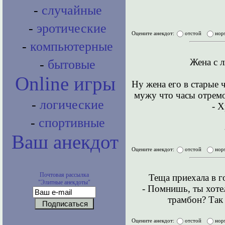
-
случайные
-
эротические
Оцените анекдот:
отстой
нор
-
компьютерные
Жена с 
-
бытовые
Online игры
Ну жена его в старые ч
мужу что часы отрем
-
логические
- Х
-
спортивные
Ваш анекдот
Оцените анекдот:
отстой
нор
Почтовая рассылка
Теща приехала в г
"Элитные анекдоты"
- Помнишь, ты хоте
трамбон? Так 
Оцените анекдот:
отстой
нор