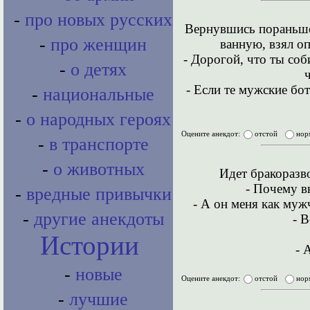
-
про новых русских
Вернувшись пораньше
-
про женщин
ванную, взял оп
- Дорогой, что ты со
-
о детях
- Если те мужские бо
-
национальные
-
о народных героях
Оцените анекдот:
отстой
нор
-
в транспорте
-
о животных
Идет бракоразв
- Почему в
-
вредные привычки
- А он меня как муж
-
другие анекдоты
- В
Истории
- 
-
новые
Оцените анекдот:
отстой
нор
-
лучшие