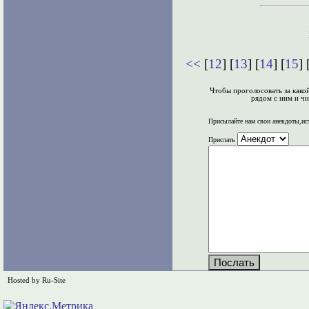
<<
[
12
] [
13
] [
14
] [
15
] 
Чтобы проголосовать за како
рядом с ним и чи
Присылайте нам свои анекдоты,ис
Прислать
Hosted by Ru-Site