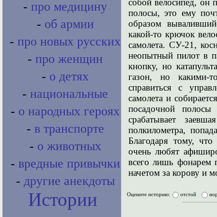
собой велосипед, он 
-
про медицину
полосы, это ему поч
-
об армии
образом вываливший
какой-то крючок вело
-
про новых русских
самолета. СУ-21, кос
неопытный пилот в па
-
про женщин
кнопку, но катапульт
-
о детях
газон, но какими-т
справиться с управ
-
национальные
самолета и собираетс
посадочной полосы
-
о народных героях
срабатывает заевша
-
в транспорте
полкилометра, попад
Благодаря тому, чт
-
о животных
очень любят афиширо
-
вредные привычки
всего лишь фонарем п
начетом за корову и 
-
другие анекдоты
Истории
Оцените историю:
отстой
но