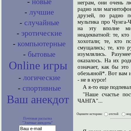
-
новые
неграм, они очень л
радио или магнитофон
-
лучшие
друзей, по радио пе
-
случайные
мультика про Чунга-
на эту вполне ми
-
эротические
неадекватной: те, кт
хохотали; те, кто 
-
компьютерные
смущались; те, кто 
-
бытовые
изумлялись. Разуме
оказалось. На их ро
Online игры
означает, как бы это
обезьяной*. Вот вам и
-
логические
- не в курсе!
А я-то еще подпевал
-
спортивные
"Наше счастье по
Ваш анекдот
ЧАНГА"...
Оцените историю:
отстой
но
Почтовая рассылка
"Элитные анекдоты"