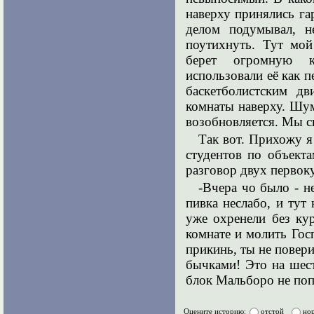
наверху принялись га
делом подумывал, н
поутихнуть. Тут мой
берет огромную 
использовали её как п
баскетболистским д
комнаты наверху. Шум
возобновляется. Мы 
Так вот. Прихожу я 
студентов по объекта
разговор двух первок
-Вчера чо было - н
пивка неслабо, и тут 
уже охренели без кур
комнате и молить Гос
прикинь, ты не повери
бычками! Это на шест
блок Мальборо не поп
Оцените историю:
отстой
но