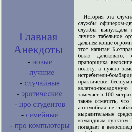
История эта случи
службы офицером-д
службы вынуждала н
Главная
личное табельное о
дальнем конце огромно
Анекдоты
этот капитан Б.отпр
было далековато,
-
новые
прапорщика велосипе
полосу, а нужно зам
-
лучшие
истребители-бомбард
практически бесшумн
-
случайные
взлетно-посадочную
-
эротические
замечает в 100 метра
также отметить, что
-
про студентов
автомобиля не снабж
-
семейные
выразительные средс
командным пунктом. К
-
про компьютеры
попадает в велосипед