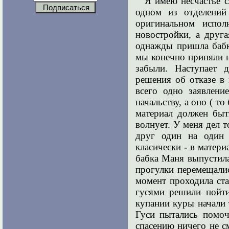
Я имею несчастье с
одном из отделений
оригинальном испол
новостройки, а друга
однажды пришла бабк
мы конечно приняли н
забыли. Наступает 
решения об отказе в 
всего одно заявлен
начальству, а оно ( то
материал должен быт
волнует. У меня дел 
друг один на один 
класически - в материа
бабка Маня выпустила
прогулки перемещали
момент проходила ста
гусями решили пойти
купании куры начали 
Гуси пытались помоч
спасению ничего не см