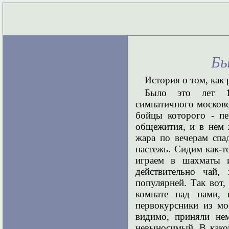
Бы
История о том, как
Было это лет 15
симпатичного московс
бойцы которого - пе
общежития, и в нем 
жара по вечерам спа
настежь. Сидим как-т
играем в шахматы 
действительно чай,
популярней. Так вот,
комнате над нами, 
первокурсники из мо
видимо, приняли не
невыносимый. В какой