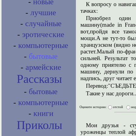
-
новые
К вопросу о навиг
тачках:
-
лучшие
Приобрел один
-
случайные
машину(made in Fran
вот,пройдя все там
-
эротические
мощи.А не тут-то был
-
компьютерные
хранцузском (видно не
растет.Малый по-фра
-
бытовые
сильней. Результат 
одному приятелю с г
-
армейские
машину, дернули по 
Рассказы
надпись, друг читает е
Перевод:"СЪЕДЬТ
-
бытовые
Такие у нас дороги..
-
компьютерные
Оцените историю:
отстой
но
-
книги
Приколы
Мои друзья - сту
уроженцы теплой аф