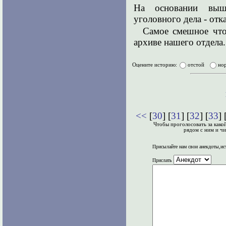
На основании выш
уголовного дела - отка
Самое смешное что
архиве нашего отдела.
Оцените историю:
отстой
но
<<
[
30
] [
31
] [
32
] [
33
] 
Чтобы проголосовать за како
рядом с ним и чи
Присылайте нам свои анекдоты,ис
Прислать